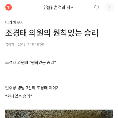
검색하기
冶解 흔적과 낙서
티스토리
머리 채우기
조경태 의원의 원칙있는 승리
꾹작가
2012. 7. 19. 18:09
조경태 의원의 "
원칙있는 승리"
민주당 영남 3선의 조경태 이야기
“원칙있는 승리”