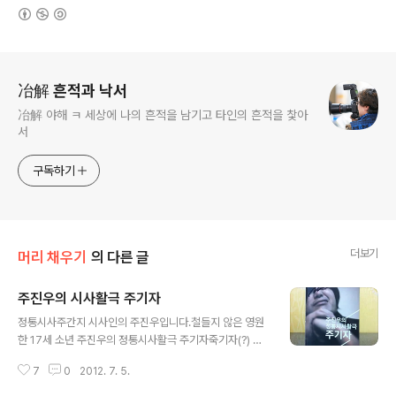
(새창열림)
로그 정보
冶解 흔적과 낙서
冶解 야해 ㅋ 세상에 나의 흔적을 남기고 타인의 흔적을 찿아
서
구독하기
더보기
머리 채우기
의 다른 글
주진우의 시사활극 주기자
글 내용
정통시사주간지 시사인의 주진우입니다.철들지 않은 영원
한 17세 소년 주진우의 정통시사활극 주기자죽기자(?) 주
기자 김어준 총수가 그려준 주진우의 눈을 보며 참 콤비 스
7
0
2012. 7. 5.
럽다. 그리고 뭔가 다른 느김의 이야기를 볼 수있는 책이였
다. 세상을 향한 주진우 짱돌의 비장함도 느껴지고 주기자