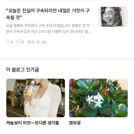
의 책을 보며 나는 한가지 고민에 빠졋다.그전의 정봉주의
“오늘은 진실이 구속되지만 내일은 거짓이 구
원이나 김어준 총수 , 그리고 김용민과는 다르게 때문이다.
기자! 그중에서도 탐사 전문의 기자 주진우, "나는 곰수
속될 것”
글 내용
다"에서 디테일 을 도마타 하는 주진우가 세상에 던지는 말
오늘 정봉주 전의원이 구속 수감 되었습니다. 정봉주 전 의
은 무엇일까? 다년간 세상의 최전선에 있었던 기자로서 세
원의 구속수감은 지난 2007년 이명박 당시 한나라당 대통
상을 보는 눈은 무엇일까? 이렇한 궁금증을 가지고 이책을
령 후보 BBK주가조작사건연루 의혹을 제기해 공직선거법
보기 시작했다.정본주의원의 달려라 정본주가 유쾌한 정치
0
0
2011. 12. 26.
위반 혐의로 지난 22일 징역 1년 실형판결을 받은 것에 따
의 입문서엿다면 김어준의 "닥치고 정치"는..
른 것이다. [출처] 정봉주 수감, 끝까지 당당한 미소|작성자
framestory 크리스마스 이브날 남들은 데이트 할때 서점
가서 정봉주 17대국회의원의 잠언서를 하나 득템합니다.
조금이라도 도움이 되려나 하는 심정으로 ...... 나꼼수 콘서
이 블로그 인기글
트 조차 한번 열지 못하는 불모의 부산에서 .............. “오늘
은 진실이 구속되지만 내일은 거짓이 구속될 것” http://ca
fe.naver.com/kimeojun.cafe?iframe_url=/Article
Read.nhn%3F..
하늘보리 외전—또다른 생각들
염좌꽃