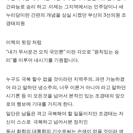
간파능로 승리 하고 .이제는 그지역에서는 민주당이나 새
누리당이란 간판의 개념을 상실 시켰던 부산의 3선의원 조
경태의원
이책의 뒷장 처럼
"내가 무서운건 오직 국민뿐” 이란 각오로 "원칙있는 승
리"를 이루어 내시기를 기원합니다.
누구도 극복 할수 없을 것이라던
지역주의
, 과연 가능하겠
어 라고 말하던
냉소주의,
너무 이른거 아니야 라고 말하던
시기론
등 이 모든것을 넘어서 본적인 있는 조경태의 앞으
로의 행보에 기대를 가지게 한다.
일단은 남들은 격고 극복해야 할 일들이지만 조경태는 자
신이 스스로 극복하고 넘어서본 정치인
동서 화합의 대통합의 기수
로써는 손색이 없을 것이라 생