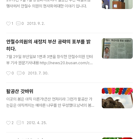
저 나팔은 무슨 소리를 하늘에 전하려는 걸까? 송도의 저녁
행사에서 안철수 의원의 현사회에대한 이야기 입니다.
에 만나는 작품들 개인적으로 상당히 인상 깊은 작품이네
요 한번더 찬찬히 감상하고 싶은 작품들이 괘 보입니다. 추
작성시간
1
0
2013. 9. 2.
석연휴 가족과 함께 ..
안철수의원의 새정치 부산 공략의 포부를 밝
히다.
글 내용
7월 29일 부산일보 1면과 3면을 장식한 안철수의원 인터
뷰 기사 원문기사내용 http://news20.busan.com/con
troller/newsController.jsp?newsId=201307300
작성시간
0
0
2013. 7. 30.
00134 인터뷰에서 안철수의원은 내년 부산시장 선거에
적극적으로 대응하겠다는 말은 했다. 안철수의원이 이정도
말을 했다는 것은 부산 시장 선거에 적극적으로 참여 해겠
팔공산 갓바위
다는 의사로 보여진다. 현재 부산은 문재인의원과 조경태
글 내용
이곳의 봄은 아직 이른가!큰산 언저리라 그런가 팔공산 가
의원의 계파싸움과 지역정치 성격상 이번 지방 선거에서
는길은 아직까지는 메마른 나무를 만 무성했다.남녁의 봄
민주당이 참패 할 것으로 예측되어지고 있다. 이렇한 현 상
이 아직 이 곳까지 는 오지 안ㄹ앗나 생각하고 있을때 저만
황에서 안철수의원이 부산시장 선거에 적극적인 대응한다
치 양지쪽 개나리 꽃이 나를 반갑게 맞는다. 온다는 비소식
는 소식은 부산 시민과 범야권 차원에서 반가운 일이다. 인
작성시간
2
1
2012. 4. 25.
은 없고 날이 맑다. 갓바위 가는길 대구 동구 공산터널 경유
터뷰에서 보여진 안철수의원의 시국 파악은 상당이 정확한
도로대구시내버스 401번, 팔공2번, 3번 (휴일만 운행)경
걸로 보여진다..
산시 와촌면 경유 도로경산시내버스 803번 일주문 2011