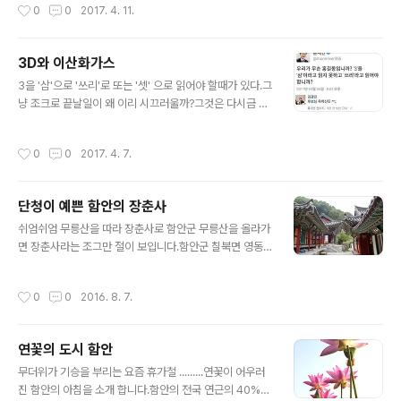
작성시간
0
0
2017. 4. 11.
중심에 XX패권이라는 세력이 자..
물론 교수, 기자, 법률가... 진보를 대표한다던 최고의 지성
들까지도. 그런데 다시 그런 광경이 펼쳐지고 있다. 한번 돌
아보자. 그가 그때 국민의당을 만들어 3당 구도가 생겨나
3D와 이산화가스
지 않았더라면 여소야대가 가능했을까, 여소야대가 안되었
글 내용
3을 '삼'으로 '쓰리'로 또는 '셋' 으로 읽어야 할때가 있다.그
더라면 박근혜 탄핵이 가능했을까. 막장 새누리당이 아무
냥 조크로 끝날일이 왜 이리 시끄러울까?그것은 다시금 자
리 싫어도 민주당 밖에 대안이 없었다면 중도보수층은 문
신의 행동을 돌아봐야 한다. 이산화가스 발언으로 조롱받
재인이 있는 민주당으로 가지 않고 그대로 새누리당을 찍
던 사람이 생각 나기 때문 아닙까?.물론 이산화가스 발언을
었을 것이다. 하지만 거부감이 적은 제3의 정당이 있었기
작성시간
0
0
2017. 4. 7.
하신분의 수준이 정말 ......그 수준이 였지만 .... 그 당시 그
에 그리로 이동할 수 있었고, 여소야대가 만들어진 것이다.
렇게 조롱하고 장난치던 사람들이 당신 지지자들이 때문이
하지만 4.13 총선 끝나고 국..
다. 역지사지로 생각해 봐야 하지 않을까? 그래서 '쓰리'이
단청이 예쁜 함안의 장춘사
던 '삼'이던 '셋'이던 당신의 수준도 검증이 필요해 보입니
글 내용
다.책임지는 정치를 하신적 본적이 없습니다. 무슨 일만 생
쉬엄쉬엄 무릉산을 따라 장춘사로 함안군 무릉산을 올라가
기면 지지자들 뒤에 숨어서 방패막이로 지지자들을 쓰시는
면 장춘사라는 조그만 절이 보입니다.함안군 칠북면 영동
것만 봤습니다.법안 제출 몇개 하셨나요?아니 본인이 책임
리에 위히해 있으며 서기 832년 (신라 흥덕왕 7년)에 지었
지고 한 선거에서 이긴적있나요? 손수조와의 선거에서 이
졌다고 전해 집니다. 장춘사는 832년 무량국사(?) 가 창건
작성시간
0
0
2016. 8. 7.
긴것을 빼고는 없..
한것으로 전해지는 고찰 입니다.표지판에는 무염국사(?)가
신라를 침입하던 왜적을 불력으로 물리치자 왕이 이에 대
한 보답으로 세운절이라고 안내 되어 있습니다.(함안군 안
연꽃의 도시 함안
내 책자에는 무량국사(?)가 창건한것으로 전해진다고 나오
글 내용
고)--- 확인이 좀 필요 할듯 산사 입구에 있는 아기자기한
무더위가 기승을 부리는 요즘 휴가철 .........연꽃이 어우러
석물들 여기가 경내로 들어가는 입구 무릉산 장춘사라는
진 함안의 아침을 소개 합니다.함안의 전국 연근의 40%을