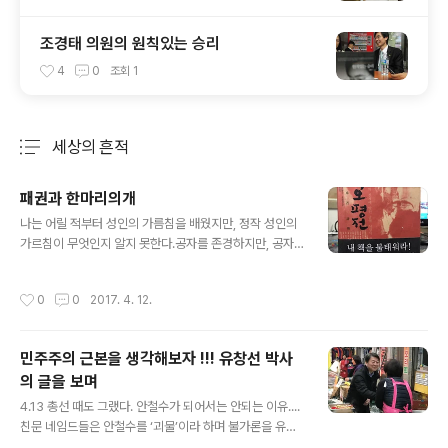
조경태 의원의 원칙있는 승리
4
0
조회
1
세상의 흔적
분류 전체보기
주요 글 목록
패권과 한마리의개
글 내용
나는 어릴 적부터 성인의 가름침을 배웠지만, 정작 성인의
가르침이 무엇인지 알지 못한다.공자를 존경하지만, 공자
의 어디가 존경할만 한지 알지 못한다.이것은 난쟁이가 사
람들 틈에서 연극을 구경하면서 다른 사람들이 잘한다는
작성시간
0
0
2017. 4. 12.
소리에 덩달아 따라하는 장단일 뿐이다.나이 오십 이전의
나는 한마리 개에 불과했다.앞에 있는 개가 자기 그림자를
보고 짖으면 같이 따라서 짖었던 것이다.만약 누군가 내가
민주주의 근본을 생각해보자 !!! 유창선 박사
짖은 까닥을 묻는다면 벙어리처럼 입을 다물고 쑥스럽게
의 글을 보며
웃을 수 밖애 ............ 이탁오 평전에서 지금 세상이 이런것
글 내용
같다. 우리가 꿈꾸던 야권의 유력인사들이 대통령 당선에
4.13 총선 때도 그랬다. 안철수가 되어서는 안되는 이유....
제일 가깝게 있는데 미래의 발전에 비젼에 대한 토론은 어
친문 네임드들은 안철수를 ‘괴물’이라 하며 불가론을 유포
디가고 가십거리만 나라를 흔들고 있다.특히 네거티브의
시키고 그의 지역구에 가서 낙선운동까지 했다. 정치인은