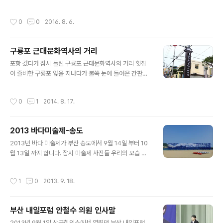
현판이 보입니다. 입구인듯 사천문인듯 바로 경내로 들어
생산하는 곳으로 연과 함안 수박이 유명하죠그런 연의 고
가게 되어 있습니다.일주문은 안보이네요 장춘사 경내대웅
장 답게 곳곳에 연꽃을 볼 수 있습니다. 연꽃테마파크 함안
작성시간
0
0
2016. 8. 6.
전과 장춘사 5층석탑이 보입니다. 장춘..
공설 운동장 뒷편에 조성되어 있습니다.법수홍련 이라고
안내 표지가 되어있습니다. 법수홍련은 법수면 옥수늪에서
자생하는 홍련이라고 하네요. 7월 하순부터 9월 초순까지
구룡포 근대문화역사의 거리
꽃이 핀다고 하니 지금이 연곷 구경의 적기인듯 그리고 20
글 내용
07년 경복궁 경회루에 연꽃복원 품종으로 선정되어 경회
포항 갔다가 잠시 들린 구룡포 근대문화역사의 거리 횟집
루에서 볼 수 있다고 하니 함안에서 서울로 멀리 시집을 갔
이 즐비한 구룡포 앞을 지나다가 불쑥 눈에 들어온 간판하
군요. 탐방객이 편하게 볼 수 있도록 잘 정비가 되어 있습니
나 "구룡포근대문화역사의거리" 표지판 근대의 역사라
다.그리고 연꽃은 새벽에 피어 정오가 넘으면 꽃봉우리를
............. 여기가 들어가는 입구 근대문화역사의 거리 아마
작성시간
0
1
2014. 8. 17.
오므리니 더운 여름날 시원한 ..
일제 감정기 시절의 문화가 남아 있는 듯하네입구도 일본
신사에서 본듯한 모습 좀 이국적입니다.앞에 표지석에 "대
한민국 경관대상 최우수상 기념"이라는 안내문이 보입니
2013 바다미술제-송도
다. 약 400미터 정도되는 거리로 보여집니다. 그옛날 누군
글 내용
가를 싣고 날났을 인력거가 보입니다. 아마 당시에는 구룡
2013년 바다 미술제가 부산 송도에서 9월 14일 부터 10
포에 많은 일본인들이 살았던 것으로 보입니다. 좌우의 일
월 13일 까지 합니다. 잠시 미술제 사진들 우리의 모습 같
본식 거리들 일본에 와있는듯 하네요 ....... 고행역이라는 뜻
다. 뭔가의 끈을 잡고 이리저리 세상의 바람에 흔들리는 ㅋ
이라고 하네요 '''여기서 식혜 한잔 먹고 사진을 찍어봅니
ㅋ 이 많은 종들은 무슨 소리를 낼까?? 태권브이 인가 ㅋ 바
작성시간
1
0
2013. 9. 18.
다. 일본직법가져온 소품들..
다속에서 솟구쳐 올라오는 느낌이네 ....바다에서 육지로 출
동하는건가 ㅋ 아님 앞에 소라 따러 나오나 ㅋㅋ 무쇠팔이
란 이런거 ㅋ 거인의 슬리퍼 ㅋ 슬리퍼를 벗고 수영하러 갔
부산 내일포럼 안철수 의원 인사말
는갑다. 좀 색달랐던 작품 왠지 클레타 거석의 느낌이라할
글 내용
까 아니면 서로 엉겨붙어 살고 있는 우리네 모습이라 할까?
2013년 9월 1일 상공회의소에서 열렸던 부산 내일포럼