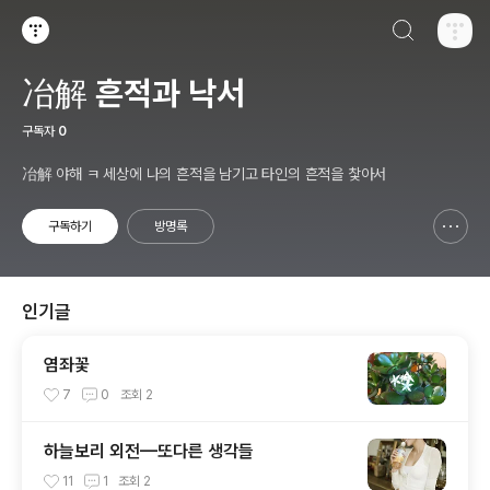
검색하기
티스토리
冶解 흔적과 낙서
구독자
0
冶解 야해 ㅋ 세상에 나의 흔적을 남기고 타인의 흔적을 찿아서
구독하기
방명록
신고하기 레이어
열기
인기글
염좌꽃
7
0
조회
2
하늘보리 외전—또다른 생각들
11
1
조회
2