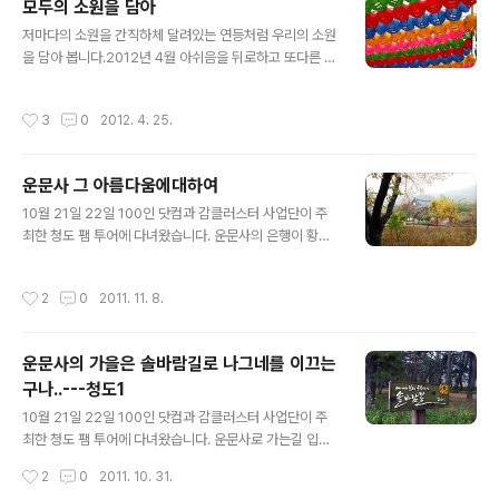
모두의 소원을 담아
년 9월촬영 갓바위 오르는 길의 작은 돌들 하나 하나의 염
글 내용
원과 소원이 깃들어져 있습니다. 2011년 9월촬영 2011년
저마다의 소원을 간직하체 달려있는 연등처럼 우리의 소원
9월촬영 2011년 9월촬영 2011년 9월촬영 삼성각 삼성
을 담아 봅니다.2012년 4월 아쉬음을 뒤로하고 또다른 싸
각(山靈閣)산신을 모시는 전각이다. 사찰에 따라서는 산
움을 향해 작은 물방울같은 힘이지만 그 물방울이 바위를
령각(山靈閣)이라고도 부른다. 또 삼성각(三聖閣)을 두
뚫고 물방울이 모여 거역하지 못하는 큰 강물를 이루듯남
작성시간
3
0
2012. 4. 25.
어 칠성신·독성(獨星)과..
은 1012년 열심히 달려 갈것을 기원합니다. 4월 20일 대
구 팔공산 갓바위에서
운문사 그 아름다움에대하여
글 내용
10월 21일 22일 100인 닷컴과 감클러스터 사업단이 주
최한 청도 팸 투어에 다녀왔습니다. 운문사의 은행이 황금
으로 물들러있습니다. 운문사 ........홈페이지에서 http://w
ww.unmunsa.or.kr 경상북도 청도군 운문면 시원리 호
작성시간
2
0
2011. 11. 8.
거산에 있음 대한불교 조개종 제 9교구 본사인 동화사의
말사 560년 (신라 진흥왕 21년)에 창건 608년 (신라 진
흥왕30년)에 원광국사가 제 1중창하셨습니다. 이후 2차
운문사의 가을은 솔바람길로 나그네를 이끄는
보양 국사 3차 원응국사 중창이 있었습니다. 원광국사는
구나..---청도1
세속오계의 가르침을 화랑들에게주신분입니다. 사군이충-
글 내용
事君以忠:충성으로써 임금을 섬긴다. 사친이효-事親以
10월 21일 22일 100인 닷컴과 감클러스터 사업단이 주
孝:효도로써 부모를 섬긴다. 교우이신-交友以信:믿음으
최한 청도 팸 투어에 다녀왔습니다. 운문사로 가는길 입장
로써 벗을 사귄다. 임전무퇴- 臨戰無退:싸움에 임해서는
료를 내고 들어서면 솔바람길이라는 길이 나온다. 약 15분
작성시간
2
0
2011. 10. 31.
물러남이 없다. 살생유택-..
걸어 들어가는 길인데 꼭 한번 걸어 보기를 권유하고 싶다.