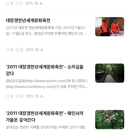
작성시간
0
1
2011. 10. 6.
명입니다. 이제 어떻게 ..
재산 또는 적국인의 재산’을 뜻하나, 우리나라에서는 해방
후 일본인들이 물러간 뒤 남겨놓고 간 집이나 건물을 지칭
한다. 국내의 적산가옥은 해방 후 일반인에게 대부분 불하
대장경천년세계문화축전
(拂下)되었다. 1945년해방이되자 일본인들이 살았던 젓
글 내용
2011년 대장경 천년세계문화축제 기간: 2011년 9월23
나가옥은 정부에 귀속되고 정부는 국가재정을 충당하기 위
일~ 11월6일 장소 : 합천군가야면 주행사장,해인사,CEC
해 저산가옥을 불하하였다. 이과정에서 친일파들이 기득권
O 주제 : 살아있는 지혜 소리길을 내려와 도착한 대장경천
을 유지하는 수단이 되기도 하였다. 우리 현대사의 슬픈 현
년세계문화축전 주행사장 이제들어가봅시다 지식 문명관
실을 반영하고 있다고 하겠다..
작성시간
0
2
2011. 10. 4.
기록문화의 발달사에 대하여 전시하고 있네요 정신문화관
참선에 대한 이야기를 하고 있는 ...... 대장셩천년관 팔만대
장경의 원본및 동판대장경을 직접볼수 있는 곳입니다. 대
'2011 대장경천년세계문화축전'- 소리길을
장경 제작과정을 전시한 곳입니다. 가장인기가높더군요.
걷다
확실히 체험공간이 사람들에게 인기가 높네요...... 세계교
글 내용
류관 세계유명작가의 판화 판각전이 전시중입니다. 한쪽에
경남도민일보(http://www.idomin.com/)와 쥬스컴퍼니
서는 기네스 도전이 이루어 지고 있네요 자신 있으신분들
(http://www.comefunny.com/)가 공동 주최한 1박2일
은 한번 도전해 보세요.
합천여행을 다녀왔습니다. 홍유동계곡에서 만나는 마음소
작성시간
0
2
2011. 10. 4.
리 물소리 바람소리 일주문을 지나 소리길로 접어 듭니다.
秋夜雨中 (추야우중 ) 비 오는 가을밤 秋風惟苦吟(추풍
유고음) 가을 바람 스산하게 불어오는데, 世路少知音(세
'2011 대장경천년세계문화축전'- 해인사의
로소지음) 세상에는 날 아는 이 없고. 窓外三更雨(창외삼
가을은 깊어간다
경우) 창밖에는 깊은 밤 비 오는 소리, 燈前萬里心(등전만
글 내용
리심) 등잔을 마주 한 마음은 만리 밖 고향생각 고운 최치원
살아있는 천년의 지혜를 만나다"라는 주제로 '2011 대장