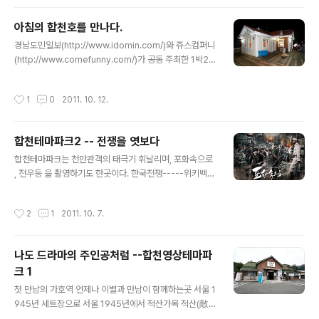
특히 세벽에 나서면 솔숲의 안개가 운치를 더하고 개울의
소리는 저만치 사람의 마을 울린다. 새벽에 걷는 솔바람길
아침의 합천호를 만나다.
의 운치는 - 구름위의 세상을 찾아가는 듯 합니다. 그래서
글 내용
경남도민일보(http://www.idomin.com/)와 쥬스컴퍼니
운문사 인가 합니다. 비에 씻은 뽀얀 얼굴을 내미네요 왠지
(http://www.comefunny.com/)가 공동 주최한 1박2일
눈 덮힌 솔숲도 보고 싶어 집니다. 운문사의 창건 설화을 담
합천탐방을 다녀왔습니다. 황매산과 별을보다 1박 2일의
고 흐는 개천 언제들은듯한 - “제행이 무상하니, 방일하지
일정 당연히 1박은 해야겠죠. 저희가 숙박한곳은 바로 황매
말고 정진하라' - 말씀이 더오릅니다. 무소의 뿔처럼 혼자
작성시간
1
0
2011. 10. 12.
산 중턱에 자리잡은 별바라기 펜션입니다. 늦은 저녁에 도
서 가라 서로 사귄 사람에게는 사랑과 그리움이 생긴다. 사
착하여 처음 본인상은 코스모스가 핀 길이었습니다. 얼마
랑과 그리움에는 괴..
전까지 여름처럼 무덥던 날씨가 갑자기 쌀쌀해지는가 싶더
합천테마파크2 -- 전쟁을 엿보다
니 이제는 가을 이라고 코스모스가 웃으며 반기네요. 바라
글 내용
기.........[명사] [옛말] 한쪽만 바라보도록 목이 굳은 사람.
합천테마파크는 천만관객의 태극기 휘날리며, 포화속으로
(daum사전에서) 별바라기... 황매산 중턱에서 별을 본다
, 전우등 을 촬영하기도 한곳이다. 한국전쟁-----위키백과
면 멋있을것 같다는 생각이 듭니다. 특히 여름밤 은하수를
1950년 6월 25일 이후 발생한 대한민국과 조선민주주의
띠우며 많은 이야기거리가 있을듯................
인민공화국 간의 전쟁 또는 내전이다. 1953년 7월 27일
작성시간
2
1
2011. 10. 7.
의 정전 협정으로 말미암아 휴전선을 사이에 두고 현재까
지 서류상으로 정전 중이지만, 정전 이후 쌍방 간에 크고 작
은 국지적 분쟁이 발생하고 있다. 포화속으로는 낙동강전
나도 드라마의 주인공처럼 --합천영상테마파
선 포항 71명의 학도병의 이야기이다. 어느 학도병의 편지
크 1
이근우 어머니! 지금 내 옆에서 수많은 학우들이 죽음을 기
글 내용
다리는 듯 적이 덤벼들 것을 기다리며 뜨거운 햇빛 아래 엎
첫 만남의 가호역 언제나 이별과 만남이 함께하는곳 서울 1
드려 있습니다. 적은 침묵을 지키고 있습니다. 언제 다시 덤
945년 세트장으로 서울 1945년에서 적산가옥 적산(敵
벼들지 모릅니다. 적병은 너무나 많습니다. 우리는 겨우 71
産)은 본래 ‘자기 나라의 영토나 점령지 안에 있는 적국의