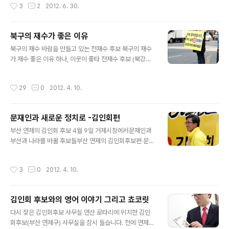
작성시간
3
2
2012. 6. 30.
구에서 편집국장일을 보고 계십니다. 부산지..
다. 문재인 후보 사진 몇장 올립니다. 시민들의 반응이 좋네
요 지하상가에서 시민들과 사진을 찍는 문재인 의원 셀카
는 기본프리허그는 옵션으로 시민들과의 접촉을 넓혀가고
북구의 재수가 좋은 이유
있습니다.
글 내용
북구의 재수 바람을 만들고 있는 전재수 후보 북구의 재수
가 재수 좋은 이유 하나, 이웃이 좋타 전재수 후보 (북강서
갑)보다 이웃이 좋은 지역구도 드물것이다.낙동강을 따라
북강서을의 문성근 사상의 문재인을 이웃으로 두고 있다.
작성시간
29
0
2012. 4. 10.
좀 멀리보면 양산의 송인배 사하의 조경태 김해의 김경수
정말 좋은 이웃이 많타 는 것이다. 북구의 재수가 재수 좋은
이유 둘, 주민들이 재수를 좋아 합니다.전재수 후보는 지역
문재인과 새로운 정치로 -김인회편
구를 걸어서 돌라 다니기로 유명한 분입니다.그리고 전재
글 내용
수 후보를 본 분들은 언제나 웃습니다. 구민들을 기쁘게 하
부산 연제의 김인회 후보 4월 9일 거제시장에서문재인과
고 구민들만 보면 즐거운 전재수 이러한 북구의 재수는 재
부산과 나라를 바꿀 후보들부산 연제의 김인회후보편 문제
수 좋은 사람입니다. 북구의 재수가 재수 좋은 이유 셋, 북
인후보가 MB 정권의 불법 사찰에 대하여 강도 높게 비판
구의 아이들은 재수를 좋아 합니다. 전재수 후보는 아이들
하고 계십니다. 문재인 후보 제코가 석자니다. 그래도 제가
작성시간
3
0
2012. 4. 10.
을 좋아 합니다. 선거 사무실도 ..
김인회 후보에게 을 지원 하기위해서 이곳에 왔습니다. 저
와 김인회 후보는 같이 청와대에서 하시건 다 아실겁니다.
그리고 검찰을 생각한다. 라는 검찰 개혁을 논하는 책의 공
김인회 후보와의 영어 이야기 그리고 쵸코릿
동 저자입니다. 이런 김인회 후보는 다음 정권에서 검찰개
글 내용
혁에 꼭 필요한 후보입니다. 여러분 도와 주시겟습니까? 이
다시 찾은 김인회후보 사무실 연산 로타리에 위치한 김인
번 선거 중요 합니다. 연말 대선의 정권 교체의 가능성을 고
회후보(부산 연제구) 사무실을 잠시 들습니다. 전에 연제에