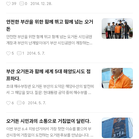
작성시간
39
0
2014. 12. 28.
재배한 작물로만 음식을 내어 놓으신다고 하네요 돼지 껍
통합 진보당 사태는 민주주의 다양성을 거부하는 집권자들
데기 완전 별미 입니다. 가시면 꼭 한번 시원한..
의 횡보가 그리고 한곳은 당권을 잡고 차기 대권으로 가기
위한 가기 위한 수순으로 보여진다. 하지만 여기에 잠시 빗
안전한 부산을 위한 함께 뛰고 함께 넘는 오거
겨나와 독자적으로 대중과의 소통을 강화하고 계신 한분을
돈
만나본다. 새정치민주 연합을 탄생 시켰던 그분 안철수 의
글 내용
원이다. 27일 광안리에서 안철수 의원과의 송년 모임이 있
안전한 부산을 위한 함께 뛰고 함께 넘는 오거돈 시민공원
어서 잠시 이야기를 들어 본다. 이자리는 부산포럼주최로
개장과 부산의 난개발이야기 부산 시민공원이 개장하는데
포럼회원과 부산안사모 내일 산악회 등 여러 분들이 참여
부산은 기존의 성지곡수원지 등(동물원문제 등)도 제대로
작성시간
5
1
2014. 5. 7.
해주셨다. 여전히 술은 못하시고 ㅋ 멋진 건배사는 남겨 주
활용 못하고 있는 상황이다. 시민공원은 구하야리아부대를
셨음 "이기자 아자아자 " 이련 기회를 자주..
무상으로 양여하자는 운동이서 시작되었다. 당시 해양수산
부 장관 재직시절이라 나도 정부에 부산시민의 뜻을 적극
부산 오거돈과 함께 세계 5대 해양도시도 점
적으로 전하기도 하였다. 하야리아부대 문제는 행정과 정
프하다.
치가 하지 못한 일을 부산시민사회가 이루어낸 역사적인
글 내용
결과물이다. 이를 높이 평가 받아야하고 시민들의 축제의
초대 해수부장관 오거돈 부산의 도약은 해양수산의 발전에
대상이다. 그러나 아직 시민공원으로의 역할로는 보안해야
서 그 해답을 찿다. 질문: 현대통령 공약 중에 해수부를 다
될 문제가 많타고 생각한다. 이러 부분들은 하나하나식 보
시 창설하겠다 그리고 그 청사를 부산으로 하겠다라고 했
작성시간
6
0
2014. 5. 7.
안 해 나가야 되겠지요. 시민공원의 보도를 자전거가 이용
습니다. 그 공약으로 부산에서 많은 표을 받았다고 생각합
할 수 없게 되어있다던가, 잔디밭에 시민이들어 가지 ..
니다. 하지만 집권 1년차가 지나고 있는대도 불구하고 해수
부청사가 부산으로 이전이 되지않고 있습니다. 물론 중앙
오거돈 시민과의 소통으로 거침없이 달린다.
정치의 힘이 필요할것 같기는한데 해수부 청사 이전에 대
글 내용
이번 부산 6.4 지방선거에서 가장 핫한 이슈를 뿜으며 부
해서 어찌 생각 합니까?? (시민들의 바램은 원칙적으로 부
산시장에 거침없이 도전하는 오거돈후보를 만났습니다. 연
산에 있는게 맞다고 생각하고있고. 부산이 해양수산과 관