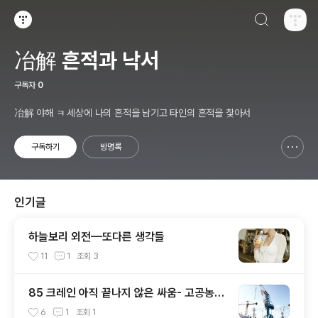
검색하기
티스토리
冶解 흔적과 낙서
구독자
0
冶解 야해 ㅋ 세상에 나의 흔적을 남기고 타인의 흔적을 찿아서
구독하기
방명록
신고하기 레이어
열기
인기글
하늘보리 외전—또다른 생각들
11
1
조회
3
85 크레인 아직 끝나지 않은 싸움- 고공농성
300일을 맞이하다.
6
1
조회
1