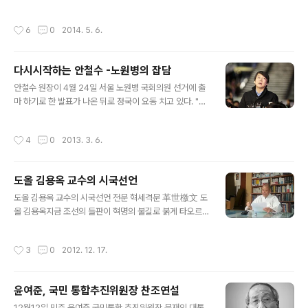
산동 구목화예식장 위치에 들어선 시티타워빌딩에 오거돈
련된 클러스터를 형성하는데 밀접한 기관인 해수부가 부산
후보의 선거캠프가 있네요.(연산동 7번출구에서 교대방향)
에 오는게 좋타고 생각한다) 해양 수산부가 없어진게 지난
작성시간
6
0
2014. 5. 6.
오거돈 후보의 자신감이 보이는 표어와 여론조사내용들이
이명박정부에서인데 지난 5년동안 해양수산의 퇴행기라고
곳곳에 보입니다. 부산이 낡고 오랜된 이미지를 버리고 점
이야기하고 있습니다.. 예산도 줄고 전문 인력도 ..
프 할 수 있기를 ........오거돈 후보의 자신감은 바로 시민들
다시시작하는 안철수 -노원병의 잡담
의 지지가 아닐까하는 생각 ..... 여기가 캠프입구네요 ㅋ
글 내용
(센스가 넘치는듯...기존의 캠프보다는 젊다는 느낌이 드는
안철수 원장이 4월 24일 서울 노원병 국회의원 선거에 출
캠프의 모습이네요) 오늘 모임은 특히 레저활동을 하는 모
마 하기로 한 발표가 나온 뒤로 정국이 요동 치고 있다. "새
임에서 주축되어서 그런지 젊은 학생들이 많이 오셨네요...
로운 정치를 위해 4월 노원병 국회의원 보궐선거에 출마하
시작된 이야기 시민과의 소통으로 거침없이 달리는 오거돈
기로 했다" 정치를 계속하겠다고 했던 약속을 지키려는 모
작성시간
4
0
2013. 3. 6.
"퇴근하고 생맥주 한잔 할..
습의 첫 행보로 보여진다. 먼저 노원병은 노회찬 후보가 국
회의원이였죠 노회찬 의원은 삼성 X파일 관련해서 징역 4
월에 집행유예 1년, 자격정지 1년을 선고 받아서 의원직을
도올 김용옥 교수의 시국선언
상실했다. 삼성 X파일 사건은 2005년 7월, MBC 이상호
글 내용
기자가 국가안전기획부의 도청 내용을 담은 90여분짜리
도올 김용옥 교수의 시국선언 전문 혁세격문 革世檄文 도
테이프를 입수하여 삼성그룹과 정치권·검찰 사이의 관계를
올 김용옥지금 조선의 들판이 혁명의 불길로 붉게 타오르
폭로한 사건입니다. 중아일보의 홍석천 회장이 삼성그룹의
고 있다. 지금 조선의 먼동은 “다시 개벽”의 눈부신 햇살을
이학수 부회장에게 신라호텔에서 1997년 대선 당시 특정
발하고 있다. 자고 있는 자들이여, 모두 깨어나라! 새 시대,
작성시간
3
0
2012. 12. 17.
대통령 후보에 대한 자금 제..
새 정치의 함성이 그대를 부른다. 깨어난 4천만의 유권자
들이여, 남녀노소 한 사람도 남김없이, 모두 투표장으로 가
라! 19일 새벽 6시부터 오후 6시까지 혁명의 물결이 이 아
윤여준, 국민 통합추진위원장 찬조연설
사달 신시를 휘덮으리라! 조선의 깨인 자들이여! 남김없이
글 내용
혁명의 대오에 어깨를 엮어라!환인 하느님께서는 이 신시
12월12일 민주 윤여준 국민통합 추진위원장,문재인 대통