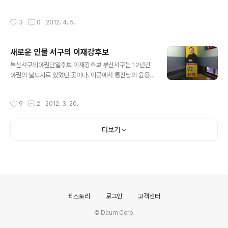
민하게 만드는 선거이며,지난 4년 이명박 정부의 실정을
사무실이 있을때 한번 찾아가보고 연산동으로 이사 하고는
심판하는 선거입니다. 유권자의 한 표 한표가 정합니다.내
처음이네요. 김인회 후보 사무실은 예전에 비해 넓은 곳이
작성시간
3
0
2012. 4. 5.
한표가 대한민국의 운명을 좌우합니다..
였다. 사무 보시는 분의 말로는 " 야당 후보라 사무실 구하
기가 힘들었다"고 말씀하시네요.부산의 씀쓸한 현실이 아
닐까 하는 생각이 든다. 연산 로타리 지하쳘 1번 출구 에 나
새로운 인물 서구의 이재강후보
오시면 바로 보입니다.연제에 있던 광고물을 그대로 사용
글 내용
하시네요 김인회의 새로운시선 1. 마침 김인회 후보(부산
부산서구의야권단일후보 이재강후보 부산서구는 12년간
연제구)가 외부 일정을 마치고 사무실에서 업무를 보고 계
야권의 불모지로 있었던 곳이다. 이곳에서 통진당의 윤용
시기에 평소의 모습이 궁금하여 열려 있는 후보님의 방으
조 후보와의 야권통합에서 통진당의 양보로 야권 단일후보
로 들어 가본다. 역시나 열심히 뭔가를 쓰고 계시는 것 같았
가된 민주 통합당의 이재강후보에 대한 관심이 증폭되고
작성시간
9
2
2012. 3. 20.
다. 저번 만남에서도 보여 주셧듯 열..
있다. 이 재강후보는 이 지역의 남부민초등학교, 체육중학
교, 동아고등학교, 부산대학교을 졸업하였으며, 해군 중위
제대, 그리고 부산대 대학원 정치외교학 박사과정수료 영
더보기
국으로 유학 , 사업, 언론인으로 컬럼기고 했다는 정도의 내
용만이 알려져 있습니다. 그리고 해외에서 노사모 활동을
하셨다는것과 노대통령 유고시 해외에서 분양소를 가장먼
저 차렸다고 합니다. 그래서 문재인 이사장남과의 친분이
괜 깊다고 합니다. 이분이 서구에서 일으킬 새로운 바람을
조심스럽게 기대해 봅니다. iPhone 에서 작성된 글입..
의안내
티스토리
로그인
고객센터
© Daum Corp.