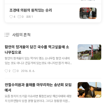
조경태 의원의 원칙있는 승리
4
0
조회
1
사람의 흔적
분류 전체보기
주요 글 목록
함안의 정겨움이 담긴 국수를 먹고싶을때 소
나무집으로
글 내용
함안의 정겨움이 있는 먹거리 명소 소나무집 함안 시내에
있는 것도 아니고 큰길가에 있는것도 아니지만 뭔가 색다
른 정겨움이 있는 곳입니다. 다음 카페도 운영 하시네요 본
작성시간
2
0
2016. 8. 6.
인을 주제로한 노래 뭔가 빈티지 한듯 정이 가네요 음악을
좋아하시는 분 답게 피아노 바이올린 등 여러 악기들이 보
입니다. 창너머 연곷밭이 보입니다.저기는 백련이 보이더
안철수의원과 올해를 마무리하는 송년회 모임
군요 저희가 간 시간대가 오후라 만개한 꽃은 많이 볼수 없
에서
어 좀 아쉬웠습니다.시원한 국수와 함게 창너머 연꽃을 바
글 내용
라보면 더위를 잊어 버릴듯 합니다. 방안에 들어서니 손님
요즘 정치의 뜨거운 이슈라면 통합진보당 해산사태와 새정
들이 남기고간 낙서의 흔적들이 보입니다.사장님 만큼이나
치 민주연합의 당권 경쟁 일것이다. 그리고 정동영 의원이
손님들도 유별난 분들이 오시는 듯 이곳 사장님은 본인이
참여를 결심한다는 소식이 들리는 신당의 창당 일것이다.