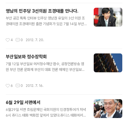
는 날 아침 생각에 잠기며.......
영남의 민주당 3선의원 조경태를 만나다.
글 내용
부산 공감 톡톡 인터뷰 민주당 영남권 유일의 3선 의원 조
경태의원 조경태의뤈 출판 기념회가 있은 7월 14일 부산
상공 회의소 휴게실에서 조경태의원과의 만남이 있었다.출
판기념회가 있는 바쁜 시간임에도 지역의 사람들과의 대화
작성시간
4
0
2012. 7. 20.
의 시간을 만들어 주신 조경태 의원님께 먼저 감사 인사를
드립니다. 꾸 벅 "원칙이 있는 승리" 출판기념회 비가오는
굿은 날씨 임에도 불구하고 부산지역의 많은 인사들과 지
부산일보와 정수장학회
역 주민 그리고 내빈들이 참석하여 주셨습니다. 조경태의
글 내용
원님 제가 의원님 연설은 오늘 처음 들었는데 연설이 박력
7월 12일 부산일보 에서정수재단 환수, 공정언론방송 염
이 넘치십다?사람들이 잘몰라서 그렇치 저 연설 좀 합니다.
원 부산 언론 문화제 부산의 대표 언론 매체인 부산일보가
3선의원인데 그 정도는 해야죠 . 오늘 출판 기념회에 많
편집권의 침해와 편집국장의 징계 등 으로 어수선합니다.
은 분들이 오셨는데 “원칙이 있는 승리 “ 출판 소감과 이번
특히 부산일보는 정수 장학회가 100%로 지분을 가지고
작성시간
6
0
2012. 7. 16.
에 민주당 대통렬 선거 후보로 참여하신..
있고, 정수 장학회는 박근해 새누리당 대선 후보와 관련이
깊은 곳입니다. 언론 문화제 참석하신 분들 "독자가 주인입
니다.최고의 신문 부산일보” 근데 지금은 정수 장학회가 주
6월 29일 서면에서
인행사를 합니다.그리고 장학회 이사는 박근해의 뼈속같이
글 내용
받들며 자신이 집사라고 합니다.그럼 이문제의 해결은 누
6월29일 서면 흐림문재인 국회의원의 민경청투어가 저녁
가 해야 할까요? 정수장학회 관련 내용 부산일보 편집국장
6시 쥬디스 태화 백화점 앞에서 있었다.쥬디스 태화에서
님 집회 다음날인 13일 부터 법원의 부산일보 출입금지 가
시작하여 서면 지하상가와 서면역을 지나 롯데 백화점 지
처분 신청이 받아들여져 사내에 들어가지 못하고 회사 입
하입구 까지 지역상가를 돌며 시민들과의 만남이 있엇습니