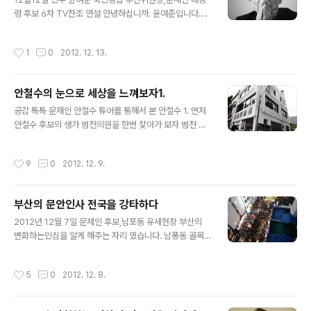
에 “홍익인간弘益人間”의 거룩한 건국 치세이념을 내리
령 후보 6차 TV찬조 연설 안녕하십니까. 윤여준입니다.사
셨다. 그런데 지금 어떠한가? 지금 우리는 홍익弘益이 아
람들은 흔히 저를 가리켜서 합리적 보수주의자다 또는 개
닌, 홍해弘害, 홍살弘殺의 정치를 자행하고 있다. 서로가
혁적 보수주의자라고 합니다.제가 평소에 합리적이고 균형
작성시간
1
0
2012. 12. 13.
서로를 해치고, 서로가 서로를 죽..
잡힌 판단을 중시하면서 정치개혁을 꾸준히 주장한 것을
좋게 보신 분들이 붙혀준 명칭입니다.합리적이건 개혁적이
건 저는 분명히 보수주의자입니다.그런데 제가 왜 이번 대
안철수의 눈으로 세상을 느껴보자1.
선에서 문재인 후보를 돕느냐.궁금하고 의아해 하시는 분
글 내용
들이 많으실 겁니다.결론부터 말씀드릴까요?제가 문재인
공감 톡톡 문재인 안철수 튜어를 통해서 본 안철수 1. 먼저
후보를 돕는 이유는 우선 지금 유력한 후보 두 분 중 문재인
안철수 후보의 생가 범천의원을 한번 찿아가 보자 범천 의
후보가 민주주의를 더 잘 실천할 지도자라고 판단했기 때
원이 있는 범천동은 오래전부터 부산의 낙후지역이기도 하
문입니다.하나 더 있습니다.모두들 지금 국민통합을 말하
다. 서면에 인접해 있으나. 화려한 도심의 중심지의 느낌보
작성시간
9
0
2012. 12. 9.
고 있는데, 두 분의 후보 중 통합을 더 잘 할 수 있..
다는 고달픈 삶의 느낌이 강하게 느껴지는곳이다. 안철수
아버님이신 안영모 선생님이 운영하시고 현재도 살고 계시
는 범천의원 예전의 역사를 느끼게 해준다. 화려하지는 않
부산의 문안인사 전국을 강타하다
치만 단백하고 정말 예전의 추억의 병원 같은 느김을 간직
글 내용
하고 있는듯하다. 너무나도 간결하면서 마음을 아프게 했
2012년 12월 7일 문제인 후보,남포동 유세현장 부산의
던 문앞은 안내 문구49년 이제 더이상 바랄것이 없을 만큼
변화하는민심을 알게 해주는 자리 였습니다. 남퐁동 골목
오랜 시간을 의사로써 이지역과 같이 한 사람 49년간 이곳
을 메움 유세인파들 오늘을 시작으로 정권 교체의 큰파도
에서 터를 닦고 주민들과 함께 해온 병원이 문을 닫았다. 아
가 시작 되었으면 합니다. 최근 20년 이내에서는 최대 인
작성시간
5
0
2012. 12. 8.
들을 위해서...... 그 동안 운영..
파인듯합니다. 서면에서 문재인 후보와 안철수 교수가 만
남의 행사를 하고 남포동에서 문재인 후보가 집중유세 그
리고 근처 피프광장에서는 안철수 후보가 지역에 계신 분