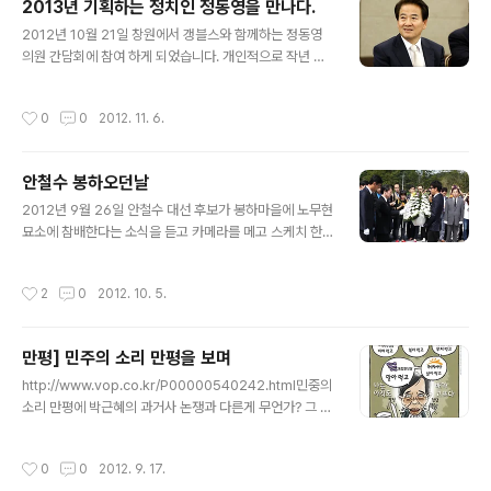
2013년 기획하는 정치인 정동영을 만나다.
들과의 만나는 장을 가졌고, 다시 문후보는 서면에서 또 많
글 내용
은 인파속에서 사람들과 인사 하고 안철수 교수는 부산역
2012년 10월 21일 창원에서 갱블스와 함께하는 정동영
에서 많은 지지자들과 함께 행사가 또 있었습니다. 부산에
의원 간담회에 참여 하게 되었습니다. 개인적으로 작년 희
민주당 국회의원만 약 50분이 오늘 오셨다고 합니다. .정
망버스때 경남도민일보에서 만나고 두번재 만남인듯합니
권 교체에 부산시민의 어깨가 무겁다고 봐야 되겠죠 .
다. 당시에는 대선후보군에 포함 되어있어서 그런지 상당
작성시간
0
0
2012. 11. 6.
히 불안 해 보이는 눈 빛이 였다며, 이번 만남에선 상당히
안정된 눈빛과 내용을 가지고 재미있는 만남이 되었습니
다. 상당히 편해 보이는 모습 약력 전주고등학교 졸업 197
안철수 봉하오던날
2년 - 서울대학교 국사학과 입학 1978년 - 문화방송 입사
글 내용
1979년 - 서울대학교 국사학과 졸업 1982년 - 문화방송
2012년 9월 26일 안철수 대선 후보가 봉하마을에 노무현
보도국 정치부 기자 1985년 - 《뉴스데스크 간추린 뉴스》
묘소에 참배한다는 소식을 듣고 카메라를 메고 스케치 한
앵커. 1986년 - 《MBC 0시뉴스》 앵커 1988년 - 《MBC
번 하고 왔습니다. 잠시 봉하의 가을 느끼며 다양한 사람들
뉴스데스크》 임시 주말 앵커(2월 20일, 2월 21일) 1989
의 염원을 담고 있는 박 석 “민주주의 최후의 보루는 깨어
작성시간
2
0
2012. 10. 5.
년 -..
있는 시민의 조직된 힘입니다. " 묘소 뒷편 벽처럼 막고있
는 묘소 뒤편의 장벽을 넘어 ......가을날의 따뜻한 해가 그림
자를 드리움니다. 이 모습이 마치 우리가 살면서 느끼는 생
만평] 민주의 소리 만평을 보며
과 사의 벽과 우리 정치에서 느끼는 지역주의의 벽 을 보는
글 내용
듯합니다. 안철수 후보님 등장 왠 지모를 비장함이 느껴지
http://www.vop.co.kr/P00000540242.html민중의
네요 엄숙하게 진행된 분향과 헌화 “사람을 사랑하셨습니
소리 만평에 박근혜의 과거사 논쟁과 다른게 무언가? 그 사
다. 진심어린 마음가짐 잊지 않겠습니다.” 기자들에게 둘러
람을 알기 위해 그 사람의 과거에 대한 행적이 얼마나 도덕
싸여서 ㅋ
적이였는가를 한번 살펴 보아야 하지 않을까?과연 우리는
작성시간
0
0
2012. 9. 17.
냉철히 세상을 보고 있는가?셀프제명 푸하하............비오