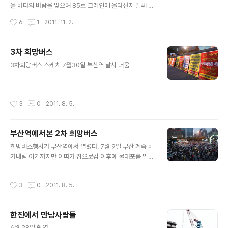
지를 낭송하고 계신 진상호 조합원 공연 중간에 시민들의
울 바다의 바람을 맞으며 85로 크레인에 올라선지 벌써 3
말씀들 최정호(29)씨는 "저는 이전에는 사회문제에 관심
00일 째을 맞이하고 있습니다. 높이 35m의 크레인 위에
작성시간
6
1
2011. 11. 2.
이 없었다. 광우병 촛불 때도 부산 서면에서 노점상을 했지,
서 그는 ‘한진중공업의 부당 정리해고를 철회하라’고 외친
참여하지 못했다. 5개월 전부터 한진..
지 300일 . 유난히 혹독했던 지난겨울과 봄, 뜨거운 철판
의 더위와 집중호우의 고통을 맨몸으로 막아야 했던 여름,
3차 희망버스
그리고 국회 권고안을 이끌어 냈던 가을을 맞이하며, 300
글 내용
3차희망버스 스케치 7월30일 부산역 날시 더움
일째가 지났고 있습니다. 당연히 잘 해결 됐었을리라는 국
민의 기대와 희망은 조남호의 진빼기 작전으로 지지부
진..... 대한조선공사 시절부터 온갖 고락을 같이 했던 박창
수 첫 민주 노조위원장을 1991년 5월에 의문사로 죽어갔
작성시간
3
0
2011. 8. 5.
고 2003년 10월 17일 129일 만에 85크레인에서 목을
맸던 김주익 열사 현장..
부산역에서본 2차 희망버스
글 내용
희망버스행사가 부산역에서 열렸다. 7월 9일 부산 계속 비
가내림 여기까지만 이따가 집으로감 이후에 물대포를 발사
하는등 강경 진압하여 많은 분들이 다쳤다고 하는데 이건
좀 아닌것 같다. ....
작성시간
3
0
2011. 8. 5.
한진에서 만남사람들
글 내용
6월 28일 촬영