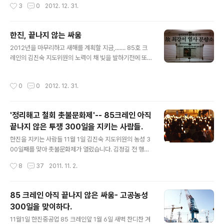
작성시간
3
0
2012. 12. 31.
주노조 사수, 158억원..
해봐야 할지 모르겠다. 정당한 노동자의 쟁의와 요구를 묵
살하는 파업 손배소 156억 ...... 파업의 책임이 전적인 노동
자의 책임인가? 반대로 회사의 모든 이익은 노동자에게 주
한진, 끝나지 않는 싸움
고 있는지 ?? 이 말도 않되는 상황을 개선해 줄것이라고 믿
글 내용
었던 투표는 노동자 들의 마지막 기대마저 저버리는 결과
2012년을 마무리하고 새해를 계획할 지금,....... 85호 크
가 나왔다. 또다시 시작해야할 길의 첫걸음이 무겁게 느껴
레인의 김진숙 지도위원의 노력이 채 빛을 발하기전에 또
지는 2012년 12월 31일 새벽입니다. iPhone 에서 작성
다시 시작된 사측의 말도 않되는 행동의 시작 .... 말도 않되
된 글입니다.
는 손배소 소송과 복수노조를 통한 노조 무력화 ..... 이런 상
작성시간
0
0
2012. 12. 31.
황에서 그나마 희망의 가졌던 대선에서 말도 않되는 상황
을 맞이 합니다. 앞으로 또다시 5년을 기다리고 싸워야 하
는 이들의 마음은 더욱 무겁고 힘겨울것입니다. 매일 7시
'정리해고 철회 촛불문화제'-- 85크레인 아직
30분이면 한진중공업 정문 앞에서는 최강서 열사의 뜻을
끝나지 않은 투쟁 300일을 지키는 사람들.
기리는 행사가 열립니다. 대한민국 초대 5개 증권상장회사
글 내용
의 하나였던 한진 중공업(당시 대한조선공사) ...이런 회사
한진을 지키는 사람들 11월 1일 김진숙 지도위원의 농성 3
가 필리핀으로 먹튀를 하려고 합니다. "조선강국, 선진기술
00일째를 맞아 촛불문화제가 열렸습니다. 김정길 전 행정
" 의 간판을 보면서 조선강국을 만들기위해 희생한 노동자
자치부 장관과 민병렬 민주노동당 부산시당 위원장, 윤택
작성시간
8
37
2011. 11. 2.
의 피와 선진..
근 민주노총 부산본부장, 문철상 금속노조 부산양산지부
장, 차해도 금속노조 한진중공업지회장 등이 300여분들이
참석하셨습니다. 손에 든 촛 불 하나 하나의 의지를 담아 8
85 크레인 아직 끝나지 않은 싸움- 고공농성
5호 크레인의 김진숙 지도위원과 같이 농성중인 세분의 노
300일을 맞이하다.
동자들에게 큰 힘이 될것입니다. 이 힘이 모여 전국에 탄압
글 내용
받고 억압 받는 노동자에게 희망이 되리라 생각합니다. 편
11월1일 한진중공업 85 크레인앞 1월 6일 새벽 찬디찬 겨