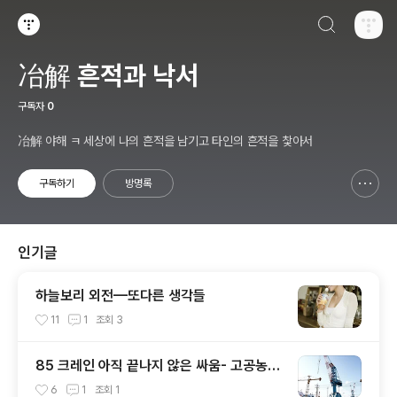
검색하기
티스토리
冶解 흔적과 낙서
구독자
0
冶解 야해 ㅋ 세상에 나의 흔적을 남기고 타인의 흔적을 찿아서
구독하기
방명록
신고하기 레이어
열기
인기글
하늘보리 외전—또다른 생각들
11
1
조회
3
85 크레인 아직 끝나지 않은 싸움- 고공농성
300일을 맞이하다.
6
1
조회
1