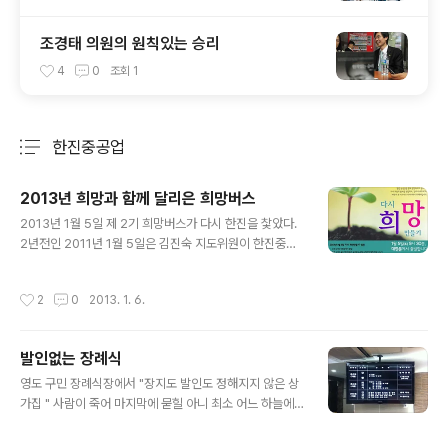
조경태 의원의 원칙있는 승리
4
0
조회
1
한진중공업
분류 전체보기
주요 글 목록
2013년 희망과 함께 달리은 희망버스
글 내용
2013년 1월 5일 제 2기 희망버스가 다시 한진을 찿았다.
2년전인 2011년 1월 5일은 김진숙 지도위원이 한진중공
업 85 크레인에 오른날이다. 그리고 6월 11일 1차 희망버
스가 한진에 왔었다.그리고 5차 까지의 힘겨운 싸움 그리
작성시간
2
0
2013. 1. 6.
고 또다시 희망을 말하며 울산의 철탑 노동자와 함께 다시
한진으로 ... 울산 철탑 노동자들 앞에서 있었던 희망버스
행사 참여하신분들 출처 트위트 대법원의 판결까지 무시하
발인없는 장례식
면서 몽니를 부리고 있는 현대 자동차 법위에 군립하는 재
글 내용
벌의 모습이 ...최소한 의 약자의 보호 책인 법마저도 지켜
영도 구민 장례식장에서 "장지도 발인도 정해지지 않은 상
주지 못하는 정부 출처 트위트 노조탄압 중단과 158억 손
가집 " 사람이 죽어 마지막에 묻힐 아니 최소 어느 하늘에
해배상 철회 등을 요구하며 부산 영도 한진중공업 노동조
뿌려질지도 정하지 못하고 영안실 한켠을 지키고 있어야
합 회의실에서 스스로 목숨을 끊은 고(故)최강서 열사 '민
하는 최강서 열사 아니 왜 목숨을 걸어야 했는지 부터 고민