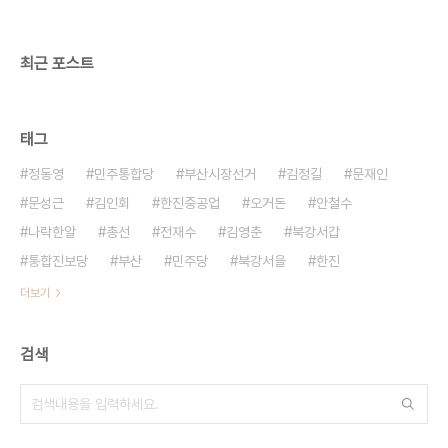
너무 차이나는 상황에서는 단일화라는게 의미를 두
기 어려운 상화이 되기 때문이다. 그렇타고 민주당이
과연 단일화를 통..
최근 포스트
태그
정동영
민주통합당
부산시장선거
김정길
문재인
문성근
김인회
한진중공업
오거돈
안철수
나락한알
총선
전재수
김영춘
북강서갑
통합진보당
부산
민주당
북강서을
한진
더보기
검색