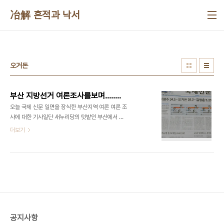
본문 바로가기
冶解 흔적과 낙서
오거돈
부산 지방선거 여론조사를보며……..
오늘 국제 신문 일면을 장식한 부산지역 여론 여론 조
사에 대한 기사일단 새누리당의 텃밭인 부산에서 안
철수 신당의 바람이 상당한것으로 보여집니다. 특히
더보기
오거돈이라는 인물에 대한 평가도 부산지역 민심에
서는 순방향으로 작용하는듯하다. 중요한건 오거돈
씨가 안철수 신당으로 과연 출마하는냐가 관건으로
남은듯…...부산에서 신당의 지지율이 19%로 나오는
걸로 봐서도 (새누리 49% 민주당 11%) 거의 부산
이 3당구도가 되어진것 같다. 일단 후보군이 나와있
는 부산시장선거에서는 민주당의 지지률이 너무 처
진다는게 좀 안스럽다. 이런 지지율로 과연 단일화라
공지사항
는 과정을 거칠수 있을지 …………… 여론조사 추이가