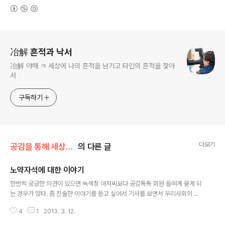
(새창열림)
로그 정보
冶解 흔적과 낙서
冶解 야해 ㅋ 세상에 나의 흔적을 남기고 타인의 흔적을 찿아
서
구독하기
더보기
공감을 통해 세상을 이야기하다.
의 다른 글
노약자석에 대한 이야기
글 내용
한번씩 궁금한 의견이 있으면 녹색창 아저씨보다 공감톡톡 회원 들에게 묻게 되
는 경우가 많타. 좀 진솔한 이야기를 듣고 싶어서 기사를 보면서 우리사회의 세
대간의 갈등이 표면화 되고 있구나 하는 생각에 늦은밤 의견을 물었다. http://t
4
1
2013. 3. 12.
vpot.daum.net/v/v4a0fm0s7scODdmcGg7F00q K씨 (40대 자영업) :
[미디어다음] 격리된 노약자석, 세대 간 갈등의 '불씨' http://media.daum.ne