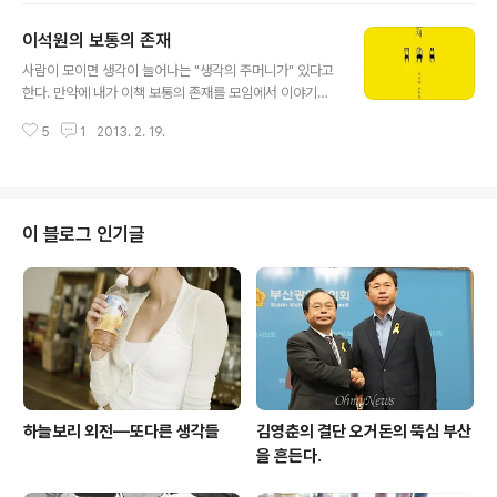
t/v/20130311204507549 노약자 석에 대한 이야기네요 혹시 공감이 되시
이석원의 보통의 존재
는지요? K씨 (40대 자영업) : 내가 6-7년 지하철을 잘 안타다가 학원을 다닌다
글 내용
고 지하철을 매일 탔는데 처음에는 좀 낯설었음, 이전에는 노약자석에 앉아있다
사람이 모이면 생각이 늘어나는 "생각의 주머니가" 있다고
가 어른신들 오면 피해 주면 되었는데 K씨..
한다. 만약에 내가 이책 보통의 존재를 모임에서 이야기하
는 공간이 아니였으면 아마 중간에 덮었을 것이다. 이책의
5
1
2013. 2. 19.
답답함을 사람들과의 대화를 통해서 생각을 확장하게 되었
다. ㅣ K씨 : 40대인 사람이 보기에는 공감 이전에 동질감
을 느끼면서 볼것 같다. 하지만 40대 이후가 볼때는 동질
감보다는 반감이 있을것 같다. 왜냐하면 자신의 성찰이나
삶의 진지함이 느껴지지 않는다. "그냥 삶을 소비한 사람의
이 블로그 인기글
느낌" 이사람이 가수라서 자신의 노래가 배경에 있어서 그
런지는 모르겠다. 그리고 자신의 집안 이야기를 계급장처
럼 내밀고 있다. 단지 손이야기는 참 공감이 갔다. 하지만
사랑을 이야기 할때는 특히 사랑의 유통기한이 3개월 이다
라고 하는 이야기는 참 공감하기 ..
하늘보리 외전—또다른 생각들
김영춘의 결단 오거돈의 뚝심 부산
을 흔든다.