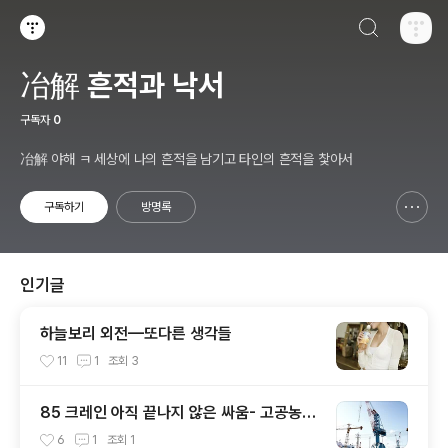
검색하기
티스토리
冶解 흔적과 낙서
구독자
0
冶解 야해 ㅋ 세상에 나의 흔적을 남기고 타인의 흔적을 찿아서
구독하기
방명록
신고하기 레이어
열기
인기글
하늘보리 외전—또다른 생각들
11
1
조회
3
85 크레인 아직 끝나지 않은 싸움- 고공농성
300일을 맞이하다.
6
1
조회
1