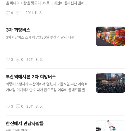
지를 낭송하고 계신 진상호 조합원 공연 중간에 시민들의
울 바다의 바람을 맞으며 85로 크레인에 올라선지 벌써 3
말씀들 최정호(29)씨는 "저는 이전에는 사회문제에 관심
00일 째을 맞이하고 있습니다. 높이 35m의 크레인 위에
작성시간
6
1
2011. 11. 2.
이 없었다. 광우병 촛불 때도 부산 서면에서 노점상을 했지,
서 그는 ‘한진중공업의 부당 정리해고를 철회하라’고 외친
참여하지 못했다. 5개월 전부터 한진..
지 300일 . 유난히 혹독했던 지난겨울과 봄, 뜨거운 철판
의 더위와 집중호우의 고통을 맨몸으로 막아야 했던 여름,
3차 희망버스
그리고 국회 권고안을 이끌어 냈던 가을을 맞이하며, 300
글 내용
3차희망버스 스케치 7월30일 부산역 날시 더움
일째가 지났고 있습니다. 당연히 잘 해결 됐었을리라는 국
민의 기대와 희망은 조남호의 진빼기 작전으로 지지부
진..... 대한조선공사 시절부터 온갖 고락을 같이 했던 박창
수 첫 민주 노조위원장을 1991년 5월에 의문사로 죽어갔
작성시간
3
0
2011. 8. 5.
고 2003년 10월 17일 129일 만에 85크레인에서 목을
맸던 김주익 열사 현장..
부산역에서본 2차 희망버스
글 내용
희망버스행사가 부산역에서 열렸다. 7월 9일 부산 계속 비
가내림 여기까지만 이따가 집으로감 이후에 물대포를 발사
하는등 강경 진압하여 많은 분들이 다쳤다고 하는데 이건
좀 아닌것 같다. ....
작성시간
3
0
2011. 8. 5.
한진에서 만남사람들
글 내용
6월 28일 촬영