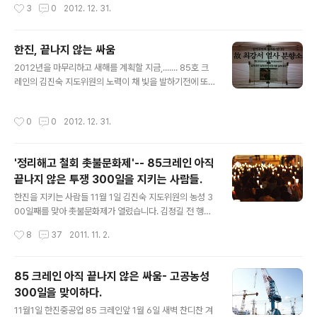
작성시간
3
0
2012. 12. 31.
주노조 사수, 158억원..
해봐야 할지 모르겠다. 정당한 노동자의 쟁의와 요구를 묵
살하는 파업 손배소 156억 ...... 파업의 책임이 전적인 노동
자의 책임인가? 반대로 회사의 모든 이익은 노동자에게 주
한진, 끝나지 않는 싸움
고 있는지 ?? 이 말도 않되는 상황을 개선해 줄것이라고 믿
글 내용
었던 투표는 노동자 들의 마지막 기대마저 저버리는 결과
2012년을 마무리하고 새해를 계획할 지금,....... 85호 크
가 나왔다. 또다시 시작해야할 길의 첫걸음이 무겁게 느껴
레인의 김진숙 지도위원의 노력이 채 빛을 발하기전에 또
지는 2012년 12월 31일 새벽입니다. iPhone 에서 작성
다시 시작된 사측의 말도 않되는 행동의 시작 .... 말도 않되
된 글입니다.
는 손배소 소송과 복수노조를 통한 노조 무력화 ..... 이런 상
작성시간
0
0
2012. 12. 31.
황에서 그나마 희망의 가졌던 대선에서 말도 않되는 상황
을 맞이 합니다. 앞으로 또다시 5년을 기다리고 싸워야 하
는 이들의 마음은 더욱 무겁고 힘겨울것입니다. 매일 7시
'정리해고 철회 촛불문화제'-- 85크레인 아직
30분이면 한진중공업 정문 앞에서는 최강서 열사의 뜻을
끝나지 않은 투쟁 300일을 지키는 사람들.
기리는 행사가 열립니다. 대한민국 초대 5개 증권상장회사
글 내용
의 하나였던 한진 중공업(당시 대한조선공사) ...이런 회사
한진을 지키는 사람들 11월 1일 김진숙 지도위원의 농성 3
가 필리핀으로 먹튀를 하려고 합니다. "조선강국, 선진기술
00일째를 맞아 촛불문화제가 열렸습니다. 김정길 전 행정
" 의 간판을 보면서 조선강국을 만들기위해 희생한 노동자
자치부 장관과 민병렬 민주노동당 부산시당 위원장, 윤택
작성시간
8
37
2011. 11. 2.
의 피와 선진..
근 민주노총 부산본부장, 문철상 금속노조 부산양산지부
장, 차해도 금속노조 한진중공업지회장 등이 300여분들이
참석하셨습니다. 손에 든 촛 불 하나 하나의 의지를 담아 8
85 크레인 아직 끝나지 않은 싸움- 고공농성
5호 크레인의 김진숙 지도위원과 같이 농성중인 세분의 노
300일을 맞이하다.
동자들에게 큰 힘이 될것입니다. 이 힘이 모여 전국에 탄압
글 내용
받고 억압 받는 노동자에게 희망이 되리라 생각합니다. 편
11월1일 한진중공업 85 크레인앞 1월 6일 새벽 찬디찬 겨