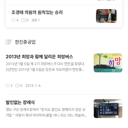
조경태 의원의 원칙있는 승리
4
0
조회
1
한진중공업
분류 전체보기
주요 글 목록
2013년 희망과 함께 달리은 희망버스
글 내용
2013년 1월 5일 제 2기 희망버스가 다시 한진을 찿았다.
2년전인 2011년 1월 5일은 김진숙 지도위원이 한진중공
업 85 크레인에 오른날이다. 그리고 6월 11일 1차 희망버
스가 한진에 왔었다.그리고 5차 까지의 힘겨운 싸움 그리
작성시간
2
0
2013. 1. 6.
고 또다시 희망을 말하며 울산의 철탑 노동자와 함께 다시
한진으로 ... 울산 철탑 노동자들 앞에서 있었던 희망버스
행사 참여하신분들 출처 트위트 대법원의 판결까지 무시하
발인없는 장례식
면서 몽니를 부리고 있는 현대 자동차 법위에 군립하는 재
글 내용
벌의 모습이 ...최소한 의 약자의 보호 책인 법마저도 지켜
영도 구민 장례식장에서 "장지도 발인도 정해지지 않은 상
주지 못하는 정부 출처 트위트 노조탄압 중단과 158억 손
가집 " 사람이 죽어 마지막에 묻힐 아니 최소 어느 하늘에
해배상 철회 등을 요구하며 부산 영도 한진중공업 노동조
뿌려질지도 정하지 못하고 영안실 한켠을 지키고 있어야
합 회의실에서 스스로 목숨을 끊은 고(故)최강서 열사 '민
하는 최강서 열사 아니 왜 목숨을 걸어야 했는지 부터 고민